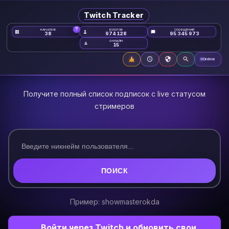
Twitch Tracker
?
КАНАЛОВ
ЮЗЕРОВ
38
974 128
ОНЛАЙН
15
Получите полный список подписок с live статусом
стримеров
ПОИСК
Пример: showmasterokda
Войти через Twitch и обновить свои